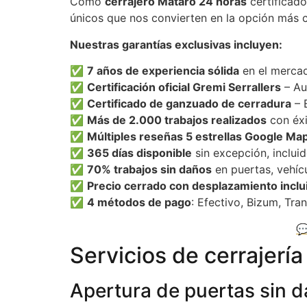
Como
cerrajero Mataró 24 horas
certificado
únicos que nos convierten en la opción más c
Nuestras garantías exclusivas incluyen:
✅
7 años de experiencia sólida
en el mercad
✅
Certificación oficial Gremi Serrallers
– Au
✅
Certificado de ganzuado de cerradura
– E
✅
Más de 2.000 trabajos realizados
con éxi
✅
Múltiples reseñas 5 estrellas Google Ma
✅
365 días disponible
sin excepción, incluid
✅
70% trabajos sin daños
en puertas, vehícu
✅
Precio cerrado con desplazamiento inclu
✅
4 métodos de pago
: Efectivo, Bizum, Tran

Servicios de cerrajerí
Apertura de puertas sin d