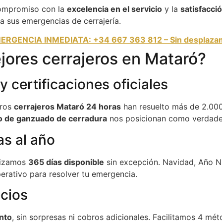
compromiso con la
excelencia en el servicio
y la
satisfacció
a sus emergencias de cerrajería.
ERGENCIA INMEDIATA: +34 667 363 812 – Sin desplaza
jores cerrajeros en Mataró?
 certificaciones oficiales
tros
cerrajeros Mataró 24 horas
han resuelto más de 2.000
do de ganzuado de cerradura
nos posicionan como verdader
as al año
ntizamos
365 días disponible
sin excepción. Navidad, Año Nue
erativo para resolver tu emergencia.
ecios
nto
, sin sorpresas ni cobros adicionales. Facilitamos 4 m