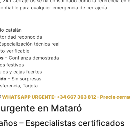
, 24h Cerrajeros se ha consolidado como la referencia en 
onfiable para cualquier emergencia de cerrajería.
o catalán
toridad reconocida
specialización técnica real
to verificable
ps
– Confianza demostrada
os festivos
los y cajas fuertes
ido
– Sin sorpresas
sferencia, Tarjeta
 WHATSAPP URGENTE: +34 667 363 812 – Precio cerra
a urgente en Mataró
años – Especialistas certificados