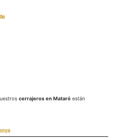
do
Nuestros
cerrajeros en Mataró
están
unya