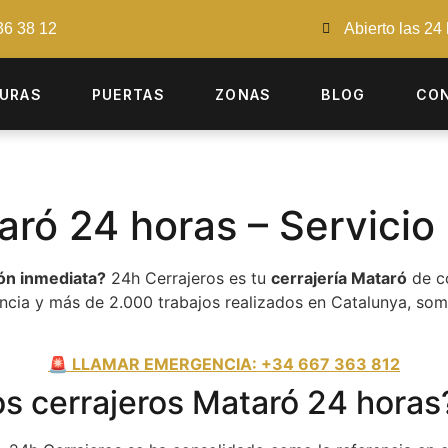
36 38 12
Abierto las 24
URAS
PUERTAS
ZONAS
BLOG
CO
aró 24 horas – Servicio
ón inmediata?
24h Cerrajeros es tu
cerrajería Mataró
de co
ncia y más de 2.000 trabajos realizados en Catalunya, somo
🚨 LLAMAR EMERGENCIA: +34 667 363 812
os cerrajeros Mataró 24 horas