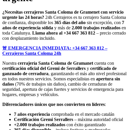
¿Necesitas cerrajeros Santa Coloma de Gramenet con servicio
urgente las 24 horas?
24h Cerrajeros es tu cerrajero Santa Coloma
de confianza, disponible los
365 días del año
sin excepción, con
7
años de experiencia sólida
y más de
2.000 trabajos realizados
en
toda Catalunya.
Llama ahora al +34 667 363 812
– precio cerrado
con desplazamiento incluido.
🚨 EMERGENCIA INMEDIATA: +34 667 363 812 –
Cerrajeros Santa Coloma 24h
Nuestra
cerrajería Santa Coloma de Gramanet
cuenta con
certificación oficial del Gremi de Serrallers
y
certificado de
ganzuado de cerradura
, garantizando el más alto nivel profesional
en todos nuestros servicios. Somos especialistas en
apertura sin
daños
(70% de trabajos sin daños), cambio de cerraduras de
seguridad, apertura de cajas fuertes y servicios de emergencia para
hogares, empresas y vehículos.
Diferenciadores únicos que nos convierten en líderes
:
7 años experiencia
comprobada en el mercado catalán
Certificación Gremi Serrallers
– máxima autoridad oficial
+2.000 trabajos realizados
con éxito garantizado
365 días disponible
– incluso festivos y madrugadas