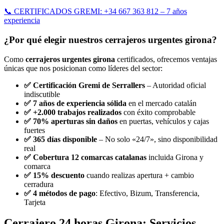
📞 CERTIFICADOS GREMI: +34 667 363 812 – 7 años
experiencia
¿Por qué elegir nuestros cerrajeros urgentes girona?
Como
cerrajeros urgentes girona
certificados, ofrecemos ventajas
únicas que nos posicionan como líderes del sector:
✅ Certificación Gremi de Serrallers
– Autoridad oficial
indiscutible
✅ 7 años de experiencia sólida
en el mercado catalán
✅ +2.000 trabajos realizados
con éxito comprobable
✅ 70% aperturas sin daños
en puertas, vehículos y cajas
fuertes
✅ 365 días disponible
– No solo «24/7», sino disponibilidad
real
✅ Cobertura 12 comarcas catalanas
incluida Girona y
comarca
✅ 15% descuento
cuando realizas apertura + cambio
cerradura
✅ 4 métodos de pago
: Efectivo, Bizum, Transferencia,
Tarjeta
Cerrajero 24 horas Girona: Servicios