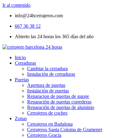
Ir al contenido
info@24hcerrajeros.com
667 36 38 12
Abierto las 24 horas los 365 días del año
Inicio
Cerraduras
Cambiar la cerradura
Instalación de cerraduras
Puertas
Apertura de puertas
Instalación de puertas
Reparacion de puertas de garaje
Reparación de puertas correderas
Reparación de puertas de aluminio
Cerrajeros de coches
Zonas
Cerrajeros en Badalona
Cerrajeros Santa Coloma de Gramenet
Cerrajeros Gracia